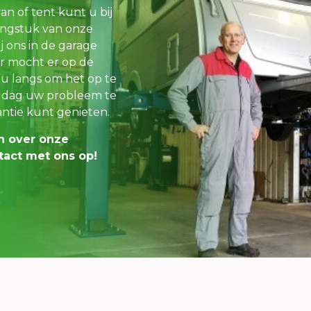
 of tent kunt u bij
engstuk van onze
Bij ons in de garage
r mocht er op de
 u langs om het op te
e dag uw probleem te
ntie kunt genieten.
en over onze
tact met ons op!