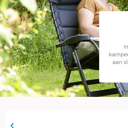
I
kampeer
aan s