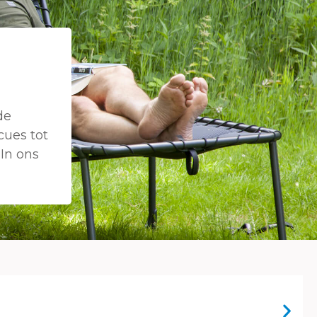
de
cues tot
In ons