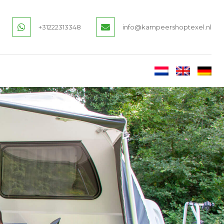
+31222313348
info@kampeershoptexel.nl