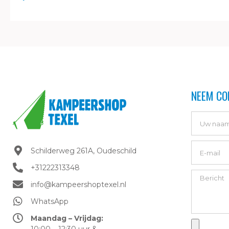
NEEM CO
Schilderweg 261A, Oudeschild​
+31222313348
info@kampeershoptexel.nl
WhatsApp
Maandag – Vrijdag:
10:00 – 12:30 uur &